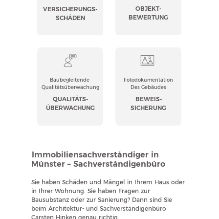
Angeboten
des Sachwertes
OBJEKT-
VERSICHERUNGS-
und Rechnungen
und/oder
BEWERTUNG
errechnet.
SCHÄDEN
des Ertragswertes
Wir führen die
Bei der Besichtigung
Übergabe
im Rahmen der
Baubegleitende
Fotodokumentation
von Wohnungen und
Beweissicherung
Qualitätsüberwachung
Des Gebäudes
Objekten an Mieter
wird der Zustand
QUALITÄTS-
BEWEIS-
und Erwerber
sowohl außen und
ÜBERWACHUNG
SICHERUNG
für Sie oder zusammen
innen dokumentiert.
mit Ihnen durch.
Immobiliensachverständiger in
Münster – Sachverständigenbüro
Sie haben Schäden und Mängel in Ihrem Haus oder
in Ihrer Wohnung. Sie haben Fragen zur
Bausubstanz oder zur Sanierung? Dann sind Sie
beim Architektur- und Sachverständigenbüro
Carsten Hinken genau richtig.