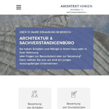
ARCHITEKT
HINKEN
Menü
Architektur- &
Sachverständigenbüro
ÜBER 10 JAHRE ERFAHRUNG IM BEREICH
ARCHITEKTUR &
SACHVERSTÄNDIGENBÜRO
Sie haben Schäden und Mängel in Ihrem Haus oder in
Ihrer Wohnung
oder Fragen zur Bausubstanz oder zur Sanierung?
Dann wählen Sie uns, wir sind ein junges,
leistungsfähiges Unternehmen.
Erstellung eines
Die Höhe des Schadens
Gutachtens unter
wird durch Prüfung
Berücksichtigung
Bewertung
Bewertung
von eingereichten
des Bodenwertes,
von Grundstücken
von Schäden