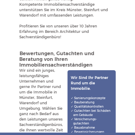
Kompetente Immobiliensachverständige
unterstützen Sie im Kreis Münster, Steinfurt und
Warendorf mit umfassenden Leistungen.
Profitieren Sie von unseren über 10 Jahren
Erfahrung im Bereich Architektur und
Sachverständigenbüro!
Bewertungen, Gutachten und
Beratung von Ihren
Immobiliensachverständigen
Wir sind ein junges,
leistungsfähiges
Wir Sind Ihr Partner
Unternehmen und
Rund um die
gerne Ihr Partner rund
Immobilie.
um die Immobilie in
Münster, Steinfurt,
Sanierungskonzepte
Bauberatung
Warendorf und
Qualitätskontrollen
Umgebung. Wählen Sie
Gutachten bei Schäden
ganz nach Bedarf aus
am Gebäude
den Leistungen unseres
Versicherungs-
gutachten
Sachverständigenbüros,
Bauabnahme
die Ihnen wertvolle Zeit
Beweissicherungen