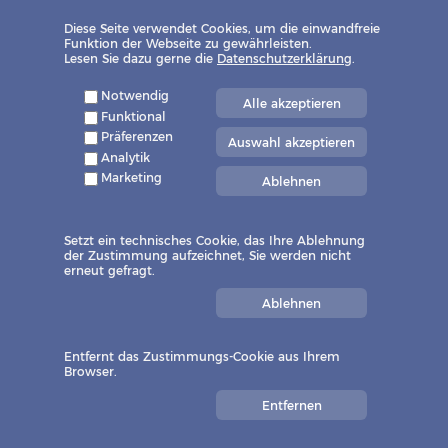
und Geld sparen.
Diese Seite verwendet Cookies, um die einwandfreie
Ganz gleich, ob Bewertungen, Gutachten,
Funktion der Webseite zu gewährleisten.
Kontrollen oder Konzeptionierungen, als Ihre
Lesen Sie dazu gerne die
Datenschutzerklärung
.
Immobiliensachverständigen verfügen wir über
umfassendes fachliches Know-how und die
Notwendig
Alle akzeptieren
notwendige Expertise, um Ihnen jederzeit genaue,
Funktional
objektive Ergebnisse zu liefern.
Präferenzen
Auswahl akzeptieren
Analytik
So können Sie sich im Kreis Münster sowie auch
Marketing
rund um Steinfurt und Warendorf bei allen
Ablehnen
wichtigen Entscheidungen auf unser
Sachverständigenbüro verlassen.
Setzt ein technisches Cookie, das Ihre Ablehnung
der Zustimmung aufzeichnet, Sie werden nicht
erneut gefragt.
Ablehnen
ANFAHRT
TELEFON
E-MAIL
Entfernt das Zustimmungs-Cookie aus Ihrem
Browser.
Am Schlagkamp
9
Montag - Freitag
Impressum
Entfernen
48157 Münster
9:00 - 18:00
Datenschutz